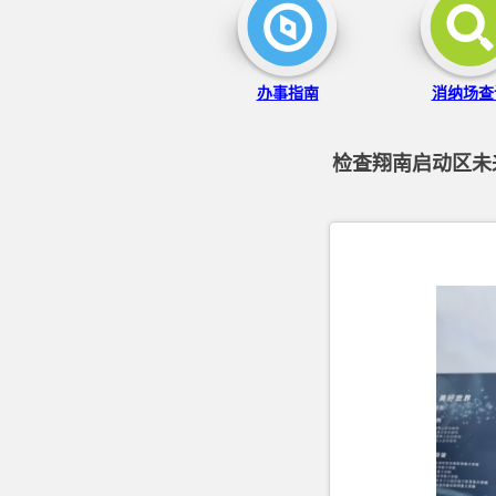
办事指南
消纳场查
检查翔南启动区未