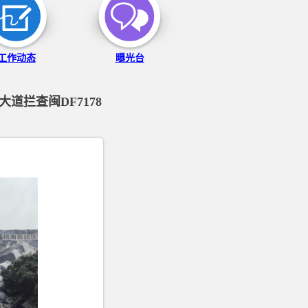
工作动态
曝光台
拦查闽DF7178